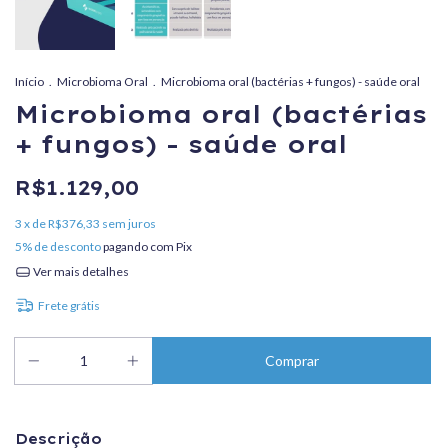
Início
.
Microbioma Oral
.
Microbioma oral (bactérias + fungos) - saúde oral
Microbioma oral (bactérias
+ fungos) - saúde oral
R$1.129,00
3
x de
R$376,33
sem juros
5% de desconto
pagando com Pix
Ver mais detalhes
Frete grátis
Descrição