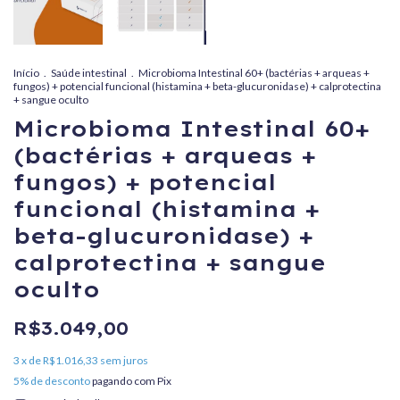
Início
.
Saúde intestinal
.
Microbioma Intestinal 60+ (bactérias + arqueas +
fungos) + potencial funcional (histamina + beta-glucuronidase) + calprotectina
+ sangue oculto
Microbioma Intestinal 60+
(bactérias + arqueas +
fungos) + potencial
funcional (histamina +
beta-glucuronidase) +
calprotectina + sangue
oculto
R$3.049,00
3
x de
R$1.016,33
sem juros
5% de desconto
pagando com Pix