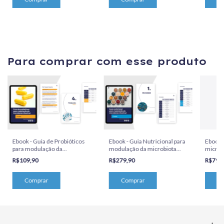
Para comprar com esse produto
Ebook - Guia de Probióticos
Ebook - Guia Nutricional para
Ebook -
para modulação da
modulação da microbiota
microbi
microbiota intestinal (2ª
intestinal (2ª edição)
nutrici
R$109,90
R$279,90
R$79,
edição)