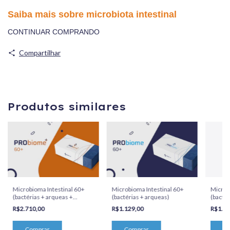
Saiba mais sobre microbiota intestinal
CONTINUAR COMPRANDO
Compartilhar
Produtos similares
Microbioma Intestinal 60+
Microbioma Intestinal 60+
Microb
(bactérias + arqueas +
(bactérias + arqueas)
(bactér
fungos) + potencial funcional
calprot
R$2.710,00
R$1.129,00
R$1.4
(histamina + beta-
glucuronidase)
Comprar
Comprar
Co